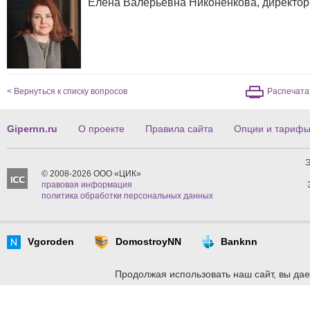
Елена Валерьевна Никоненкова, директор
< Вернуться к списку вопросов
Распечата
Gipernn.ru
О проекте
Правила сайта
Опции и тариф
Э
© 2008-2026 ООО «ЦИК»
правовая информация
политика обработки персональных данных
Vgoroden
DomostroyNN
Banknn
Продолжая использовать наш сайт, вы дае