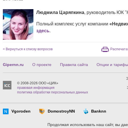
Людмила Царяпкина
, руководитель ЮК 
Полный комплекс услуг компании
«Недви
здесь
.
< Вернуться к списку вопросов
Распечата
Gipernn.ru
О проекте
Правила сайта
Опции и тариф
Э
© 2008-2026 ООО «ЦИК»
правовая информация
политика обработки персональных данных
Vgoroden
DomostroyNN
Banknn
Продолжая использовать наш сайт, вы дае