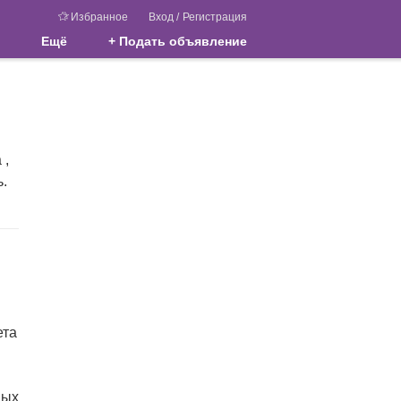
Избранное
Вход
/
Регистрация
Ещё
+ Подать объявление
 ,
.
ета
ных