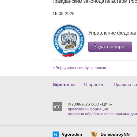
гражданским законодательством Ро
15.05.2025
Управление федерал
Задать вопрос
< Вернуться к списку вопросов
Gipernn.ru
О проекте
Правила са
© 2008-2026 ООО «ЦИК»
правовая информация
политика обработки персональных да
Vgoroden
DomostroyNN