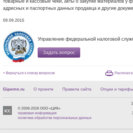
товарные и кассовые чеки, акты о закупке материалов у ф
адресных и паспортных данных продавца и другие докуме
09.09.2015
Управление федеральной налоговой служ
Задать вопрос
< Вернуться к списку вопросов
Распечата
Gipernn.ru
О проекте
Правила сайта
Опции и тариф
Э
© 2008-2026 ООО «ЦИК»
правовая информация
политика обработки персональных данных