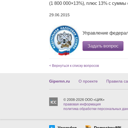
(1 800 000×13%), плюс 13% с суммы 
29.06.2015
Управление федерал
Задать вопрос
< Вернуться к списку вопросов
Gipernn.ru
О проекте
Правила са
© 2008-2026 ООО «ЦИК»
правовая информация
политика обработки персональных да
Vgoroden
DomostroyNN