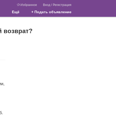
Избранное
Вход
/
Регистрация
Ещё
+ Подать объявление
й возврат?
ии,
б.