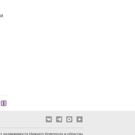
ии
т недвижимости Нижнего Новгорода и области»