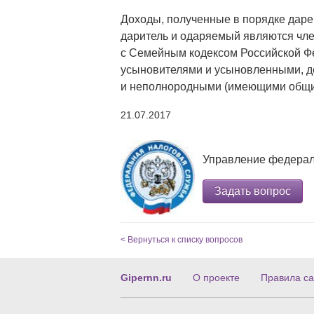
Доходы, полученные в порядке даре
даритель и одаряемый являются чле
с Семейным кодексом Российской Фе
усыновителями и усыновленными, д
и неполнородными (имеющими общих 
21.07.2017
Управление федерал
Задать вопрос
< Вернуться к списку вопросов
Gipernn.ru
О проекте
Правила са