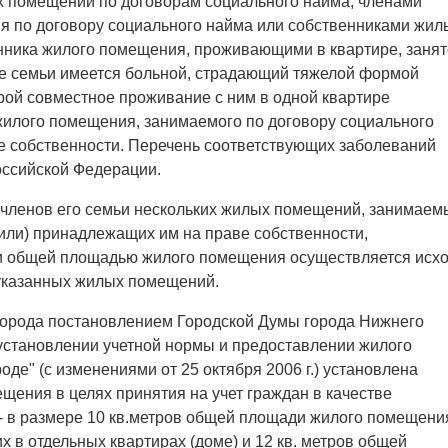
 помещений по договорам социального найма, членами
я по договору социального найма или собственниками жил
нника жилого помещения, проживающими в квартире, заня
ве семьи имеется больной, страдающий тяжелой формой
орой совместное проживание с ним в одной квартире
илого помещения, занимаемого по договору социального
е собственности. Перечень соответствующих заболеваний
оссийской Федерации.
и) членов его семьи нескольких жилых помещений, занимаем
(или) принадлежащих им на праве собственности,
и общей площадью жилого помещения осуществляется исх
указанных жилых помещений.
города постановлением Городской Думы города Нижнего
 установлении учетной нормы и предоставлении жилого
е" (с изменениями от 25 октября 2006 г.) установлена
щения в целях принятия на учет граждан в качестве
 в размере 10 кв.метров общей площади жилого помещени
 в отдельных квартирах (доме) и 12 кв. метров общей