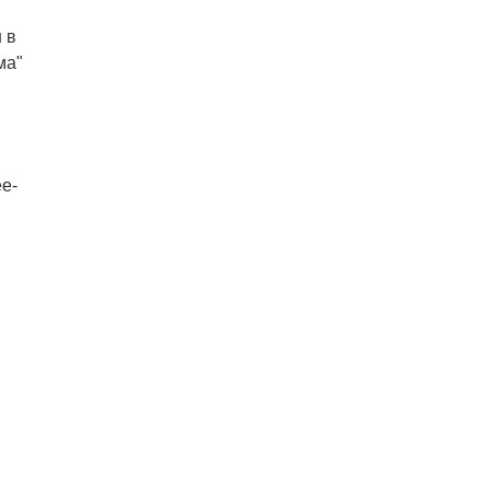
 в
ма"
е-
и