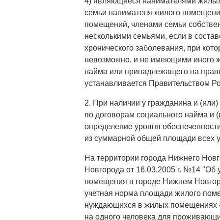
4) являющиеся нанимателями жилых
семьи нанимателя жилого помещени
помещений, членами семьи собстве
несколькими семьями, если в соста
хронического заболевания, при кот
невозможно, и не имеющими иного ж
найма или принадлежащего на прав
устанавливается Правительством Р
2. При наличии у гражданина и (ил
по договорам социального найма и 
определение уровня обеспеченност
из суммарной общей площади всех 
На территории города Нижнего Нов
Новгорода от 16.03.2005 г. №14 "Об
помещения в городе Нижнем Новгород
учетная норма площади жилого поме
нуждающихся в жилых помещениях -
на одного человека для проживающих