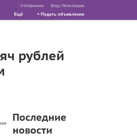
Избранное
Вход
/
Регистрация
Ещё
+ Подать объявление
сяч рублей
м
Последние
нее
новости