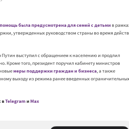
помощь была предусмотрена для семей с детьми
в рамка
держки, утвержденных руководством страны во время дейст
 Путин выступил с обращением к населению и продлил
но. Кроме того, президент поручил кабинету министров
 новые
меры поддержки граждан и бизнеса
, а также
пному выходу из режима ранее введенных ограничительны
с в
Telegram
и
Mах