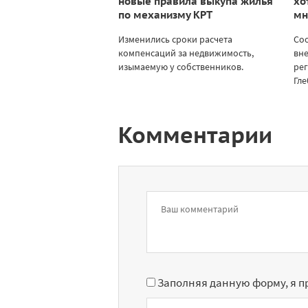
новые правила выкупа жилья
хо
по механизму КРТ
мн
Изменились сроки расчета
Со
компенсаций за недвижимость,
вне
изымаемую у собственников.
ре
Гле
Комментарии
Заполняя данную форму, я 