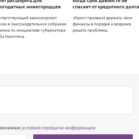
тят расширить для
когда срок давности не
огодетных нижегородцев
спасает от кредитного долг
ответствующий законопроект
Юрист призвала держать свои
сен в Заксонодательное собрание
финансы в порядке и вовремя
гиона по инициативе губернатора
решать проблемы.
ба Никитина.
принимаю
условия передачи информации