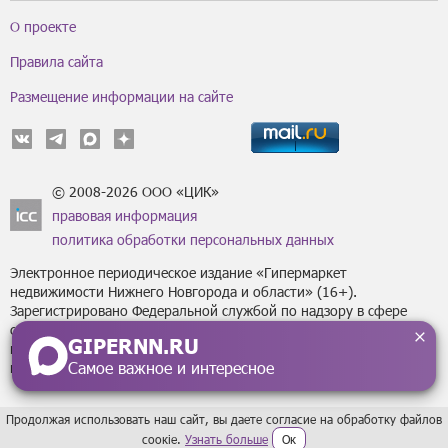
О проекте
Правила сайта
Размещение информации на сайте
© 2008-2026 ООО «ЦИК»
правовая информация
политика обработки персональных данных
Электронное периодическое издание «Гипермаркет
недвижимости Нижнего Новгорода и области» (16+).
Зарегистрировано Федеральной службой по надзору в сфере
связи, информационных технологий
GIPERNN.RU
и массовых коммуникаций (Роскомнадзор) за регистрационным
Самое важное и интересное
номером Эл № ФС77-43795 от 07 февраля 2011 г.
Продолжая использовать наш сайт, вы даете согласие на обработку файлов
сoокіе.
Узнать больше
Ок