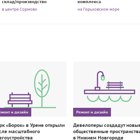
склад/производство
комплекса
в центре Сормово
на Горьковском море
емонт и дизайн
Ремонт и дизайн
рк «Борок» в Урене открыли
Девелоперы создадут новы
сле масштабного
общественные пространств
агоустройства
в Нижнем Новгороде