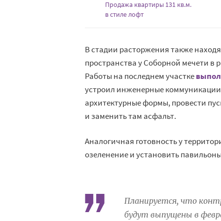
Продажа квартиры 131 кв.м.
в стиле лофт
В стадии расторжения также находя
пространства у Соборной мечети в р
Работы на последнем участке
выпол
устроил инженерные коммуникации.
архитектурные формы, провести пус
и заменить там асфальт.
Аналогичная готовность у террито
озеленение и установить павильоны
Планируется, что конт
будут выпущены в февра