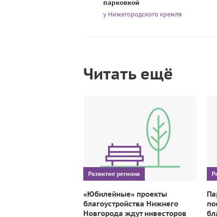
парковкой
у Нижегородского кремля
Читать ещё
Развитие региона
Р
«Юбилейные» проекты
Па
благоустройства Нижнего
по
Новгорода ждут инвесторов
бл