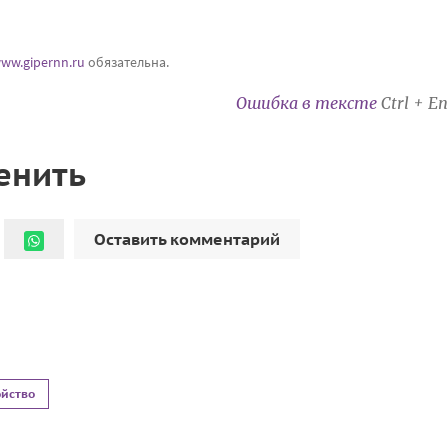
ww.gipernn.ru
обязательна.
Ошибка в тексте
Ctrl + En
енить
Оставить комментарий
ойство