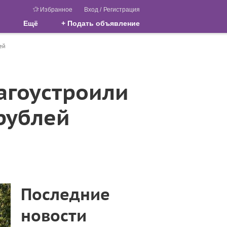
Избранное
Вход
/
Регистрация
Ещё
+ Подать объявление
ей
агоустроили
рублей
Последние
новости