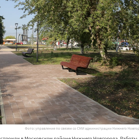
Фото: управление по
связям со
СМИ администрации Нижнего Новго
устроили в Московском районе Нижнего Новгорода. Работы