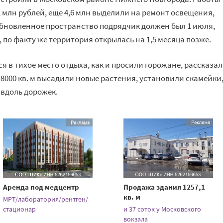
 млн рублей, еще 4,6 млн выделили на ремонт освещения,
 обновленное пространство подрядчик должен был 1 июля,
 по факту же территория открылась на 1,5 месяца позже.
я в тихое место отдыха, как и просили горожане, рассказа
 8000 кв. м высадили новые растения, установили скамейки
 вдоль дорожек.
Аренда под медцентр
Продажа здания 1257,1
кв. м
МРТ/лаборатория/рентген/
стационар
и 37 соток у Московского
вокзала