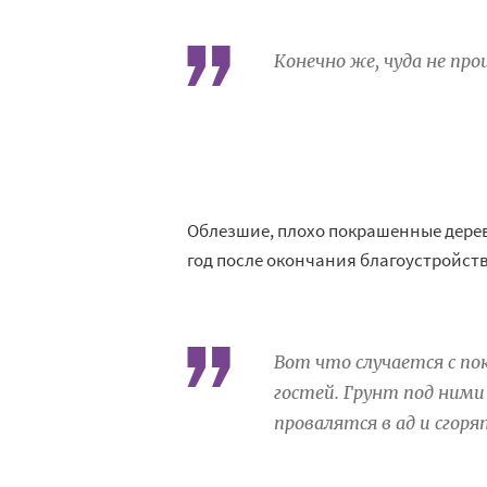
Конечно
же, чуда не
про
Облезшие, плохо покрашенные дерев
год после окончания благоустройств
Вот что случается с
по
гостей. Грунт под ними
провалятся в
ад
и
сгоря