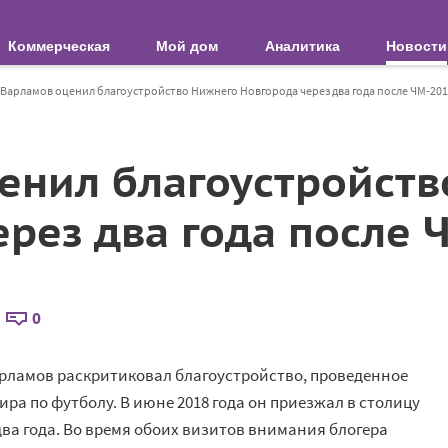
Коммерческая
Мой дом
Аналитика
Новости
Варламов оценил благоустройство Нижнего Новгорода через два года после ЧМ-20
енил благоустройств
ерез два года после 
0
рламов раскритиковал благоустройство, проведенное
ира по
футболу. В
июне 2018 года он
приезжал в
столицу
ва года. Во
время обоих визитов внимания блогера