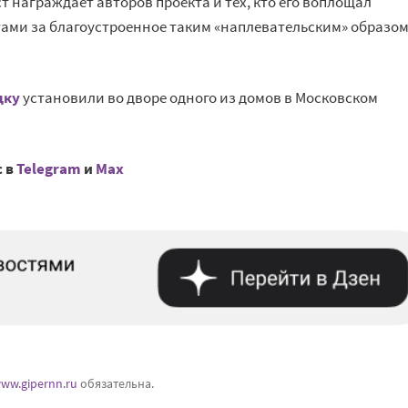
т награждает авторов проекта и
тех, кто его воплощал
ами за
благоустроенное таким
«
наплевательским
»
образо
дку
установили во
дворе одного из
домов в
Московском
с в
Telegram
и
Mах
ww.gipernn.ru
обязательна.