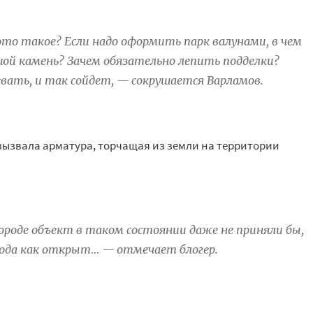
 это такое? Если надо оформить парк валунами, в
чем
ой камень? Зачем обязательно лепить подделки?
вать, и
так сойдет,
—
сокрушается Варламов.
вызвала арматура, торчащая из
земли на
территории
ороде объект в
таком состоянии даже не
приняли
бы,
года как открыт
…
—
отмечает блогер.