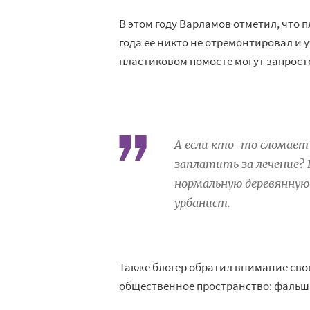
В
этом году Варламов отметил, что 
года ее
никто не
отремонтировал и
пластиковом помосте могут запрост
А
если
кто-то
сломает 
заплатить за
лечение? 
нормальную деревянную 
урбанист.
Также блогер обратил внимание сво
общественное пространство: фальш