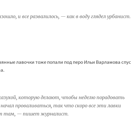
изошло, и
все развалилось,
—
как в
воду глядел урбанист.
янные лавочки тоже попали под перо Ильи Варламова спус
а.
казухой, которую делают, чтобы неделю порадовать
 начал проваливаться, так что скоро все эти лавки
т там,
—
пишет журналист.