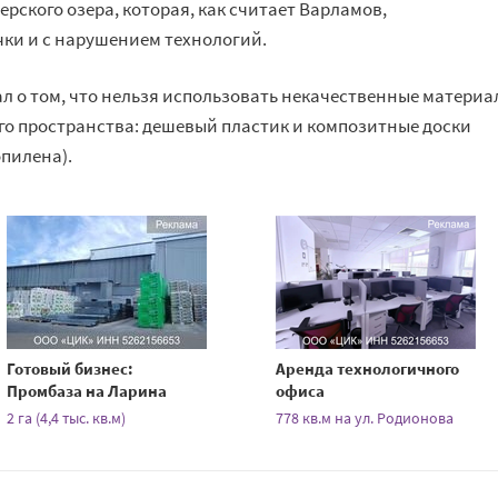
рского озера, которая, как считает Варламов,
чки и
с
нарушением технологий.
ал о
том, что нельзя использовать некачественные материа
о пространства: дешевый пластик и
композитные доски
пилена).
Готовый бизнес:
Аренда технологичного
Промбаза на Ларина
офиса
2 га (4,4 тыс. кв.м)
778 кв.м на ул. Родионова