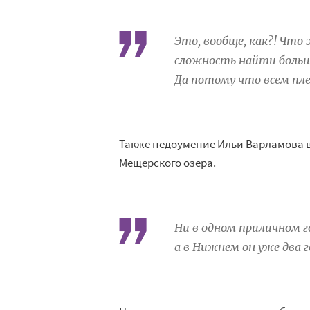
Это, вообще, как?! Что
сложность найти больш
Да
потому что всем пле
Также недоумение Ильи Варламова 
Мещерского озера.
Ни
в
одном приличном г
а
в
Нижнем он
уже два 