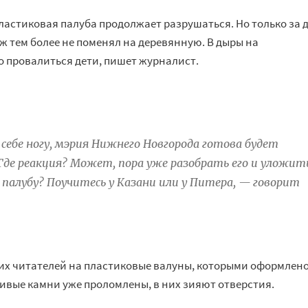
пластиковая палуба продолжает разрушаться. Но
только за
уж
тем более не
поменял на
деревянную. В
дыры на
о провалиться дети, пишет журналист.
себе ногу, мэрия Нижнего Новгорода готова будет
Где реакция? Может, пора уже разобрать его и
уложит
палубу? Поучитесь у
Казани или у
Питера,
—
говорит
их читателей на
пластиковые валуны, которыми оформлен
ивые камни уже проломлены, в
них зияют отверстия.