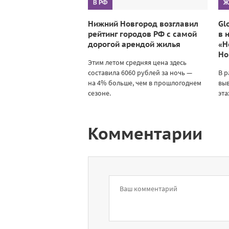
В РФ
Ж
Нижний Новгород возглавил
Gl
рейтинг городов РФ с самой
в 
дорогой арендой жилья
«Н
Но
Этим летом средняя цена здесь
составила 6060 рублей за ночь —
В р
на 4% больше, чем в прошлогоднем
выв
сезоне.
эта
Комментарии