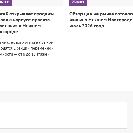
илье
Жилье
oraX открывает продажи
Обзор цен на рынке готовог
новом корпусе проекта
жилья в Нижнем Новгороде
овинки» в Нижнем
июль 2026 года
вгороде
амках нового этапа на рынок
одятся 2 секции переменной
жности — от 9 до 13 этажей.