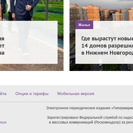
Жилье
ия
Где вырастут новы
ет
14 домов разрешил
ва
в Нижнем Новгоро
йта
Опции и тарифы
Мобильная версия
Электронное периодическое издание «Гипермарке
Зарегистрировано Федеральной службой по надзо
нных
и массовых коммуникаций (Роскомнадзор) за ре