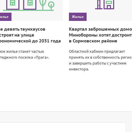
илье
Жилье
е девять таунхаусов
Квартал заброшенных дом
строят на улице
Минобороны хотят достроит
рономической до 2031 года
в Сормовском районе
ое жилье станет частью
Областной кабмин предлагает
теджного поселка «Прага».
принять их в собственность реги
и завершить работы с участием
инвестора.