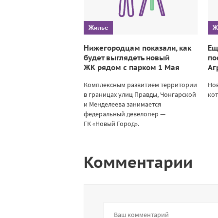
Жилье
Ж
Нижегородцам показали, как
Ещ
будет выглядеть новый
по
ЖК рядом с парком 1 Мая
Аг
Комплексным развитием территории
Нов
в границах улиц Правды, Чонгарской
кот
и Менделеева занимается
федеральный девелопер —
ГК «Новый Город».
Комментарии