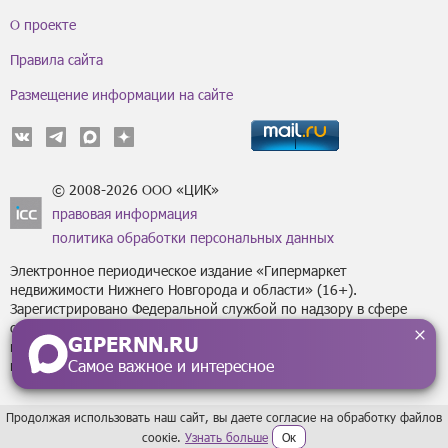
О проекте
Правила сайта
Размещение информации на сайте
© 2008-2026 ООО «ЦИК»
правовая информация
политика обработки персональных данных
Электронное периодическое издание «Гипермаркет
недвижимости Нижнего Новгорода и области» (16+).
Зарегистрировано Федеральной службой по надзору в сфере
связи, информационных технологий
GIPERNN.RU
и массовых коммуникаций (Роскомнадзор) за регистрационным
Самое важное и интересное
номером Эл № ФС77-43795 от 07 февраля 2011 г.
Продолжая использовать наш сайт, вы даете согласие на обработку файлов
сoокіе.
Узнать больше
Ок