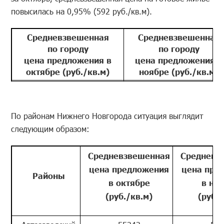
повысилась на 0,95% (592 руб./кв.м).
Средневзвешенная
Средневзвешенная
по городу
по городу
цена предложения в
цена предложения в
октябре (руб./кв.м)
ноябре (руб./кв.м)
61251
61561
По районам Нижнего Новгорода ситуация выглядит
следующим образом:
Средневзвешенная
Средневз
цена предложения
цена пре
Районы
в октябре
в но
(руб./кв.м)
(руб./