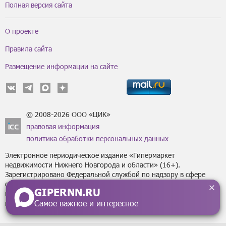
Полная версия сайта
О проекте
Правила сайта
Размещение информации на сайте
© 2008-2026 ООО «ЦИК»
правовая информация
политика обработки персональных данных
Электронное периодическое издание «Гипермаркет
недвижимости Нижнего Новгорода и области» (16+).
Зарегистрировано Федеральной службой по надзору в сфере
связи, информационных технологий
GIPERNN.RU
и массовых коммуникаций (Роскомнадзор) за регистрационным
Самое важное и интересное
номером Эл № ФС77-43795 от 07 февраля 2011 г.