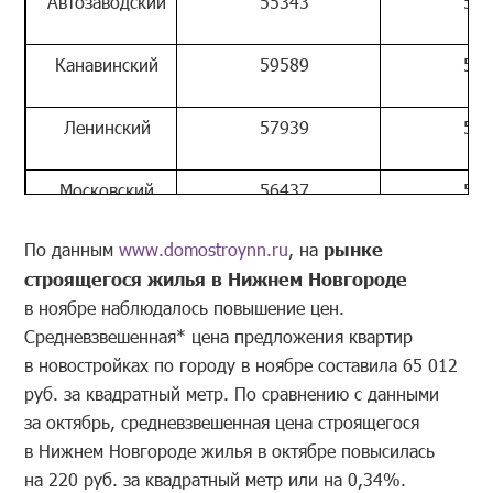
Автозаводский
55343
556
Канавинский
59589
595
Ленинский
57939
582
Московский
56437
569
По данным
www.domostroynn.ru
, на
рынке
Нижегородский
76734
771
строящегося жилья в Нижнем Новгороде
в ноябре наблюдалось повышение цен.
Приокский
62362
629
Средневзвешенная* цена предложения квартир
в новостройках по городу в ноябре составила 65 012
Советский
69664
700
руб. за квадратный метр. По сравнению с данными
за октябрь, средневзвешенная цена строящегося
Сормовский
53394
535
в Нижнем Новгороде жилья в октябре повысилась
на 220 руб. за квадратный метр или на 0,34%.