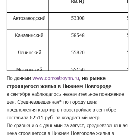
кв.м)
кв.
Автозаводский
53308
532
Канавинский
58548
585
Ленинский
55820
557
Московский
55150
551
По данным
www.domostroynn.ru
,
на рынке
строящегося жилья в Нижнем Новгороде
Нижегородский
75441
753
в сентябре наблюдалось незначительное понижение
цен. Средневзвешенная* по городу цена
Приокский
60909
609
предложения квартир в новостройках в сентябре
составила 62511 руб. за квадратный метр.
Советский
67700
676
По сравнению с данными за август, средневзвешенная
цена строящегося в Нижнем Новгороде жилья в