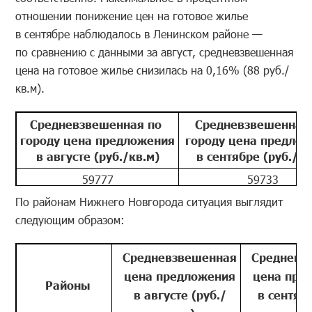
отношении понижение цен на готовое жилье
в сентябрe наблюдалось в Ленинском районе —
по сравнению с данными за август, средневзвешенная
цена на готовое жилье снизилась на 0,16% (88 руб./
кв.м).
Средневзвешенная по
Средневзвешенная
городу цена предложения
городу цена предло
в августе (руб./кв.м)
в сентябре (руб./кв
59777
59733
По районам Нижнего Новгорода ситуация выглядит
следующим образом:
Средневзвешенная
Средневз
цена предложения
цена пре
Районы
в августе (руб./
в сентябр