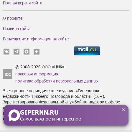
Полная версия сайта
О проекте
Правила сайта
Размещение информации на сайте
© 2008-2026 ООО «ЦИК»
правовая информация
политика обработки персональных данных
Электронное периодическое издание «Гипермаркет
недвижимости Нижнего Новгорода и области» (16+).
Зарегистрировано Федеральной службой по надзору в сфере
связи, информационных технологий
GIPERNN.RU
и массовых коммуникаций (Роскомнадзор) за регистрационным
Самое важное и интересное
номером Эл № ФС77-43795 от 07 февраля 2011 г.