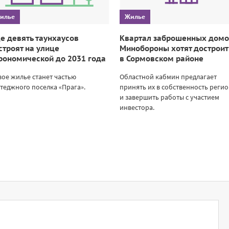
илье
Жилье
е девять таунхаусов
Квартал заброшенных дом
строят на улице
Минобороны хотят достроит
рономической до 2031 года
в Сормовском районе
ое жилье станет частью
Областной кабмин предлагает
теджного поселка «Прага».
принять их в собственность реги
и завершить работы с участием
инвестора.