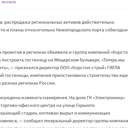
вокзала
а: распродажа региональных активов действительно
сти и планы относительно Нижегородского порта собеседн
 проектов в регионах объявила и группа компаний «Корсто
 построить гостиницу на Мещерском бульваре. «Теперь мы
ить», — признался директор ООО «Корстон-строй» ГИГЛА
 гостиницы, компания приостановила строительство еще
 разных регионах России.
ынуждены изменить намерения. На днях ГК «Электроника»
торгово-офисного центра на улице Горького.
ершающей стадии, котлован вырыт и коммуникации
ановимся, — сообщил генеральный директор группы компан