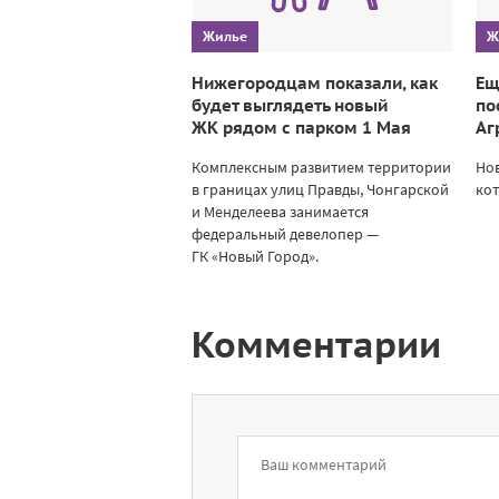
Жилье
Ж
Нижегородцам показали, как
Ещ
будет выглядеть новый
по
ЖК рядом с парком 1 Мая
Аг
Комплексным развитием территории
Нов
в границах улиц Правды, Чонгарской
кот
и Менделеева занимается
федеральный девелопер —
ГК «Новый Город».
Комментарии