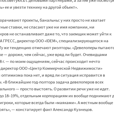
осоветуюсь с деловыми партнерами, а затем уже посмотр
 ее и увезти технику на другой объект».
орачивают проекты, банальны: у них просто не хватает
ные ставки, не спасают уже ни имя компании, ни
ров не останавливает даже то, что заемщик может уйти к
А ГРЕСС, директор ООО «IDEM», специализирующегося на
 Ту же тенденцию отмечают риэлторы. «Девелоперы пытают
ке — дороже, чем сейчас, уже вряд ли будет. Очевидцами
8 г. — по моим ощущениям, сейчас происходит нечто
й директор ООО «Центр Коммерческой Недвижимости»
птимизма пока нет, и вряд ли ситуация исправится в
. «В ближайшие год-полтора задача девелоперов всех
ального — просто выстоять. О развитии речи уже не идет.
 до 18–19%, отдельным корпорациям их вообще поднимают 
игроки, которые всегда были «маяками». А местным вообще
оять», — констатирует факт Александр Кузнецов.