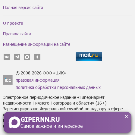
Полная версия сайта
О проекте
Правила сайта
Размещение информации на сайте
© 2008-2026 ООО «ЦИК»
правовая информация
политика обработки персональных данных
Электронное периодическое издание «Гипермаркет
недвижимости Нижнего Новгорода и области» (16+).
Зарегистрировано Федеральной службой по надзору в сфере
связи, информационных технологий
GIPERNN.RU
и массовых коммуникаций (Роскомнадзор) за регистрационным
Самое важное и интересное
номером Эл № ФС77-43795 от 07 февраля 2011 г.