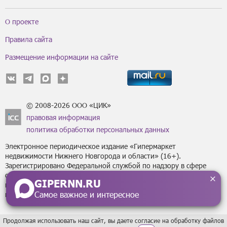
О проекте
Правила сайта
Размещение информации на сайте
© 2008-2026 ООО «ЦИК»
правовая информация
политика обработки персональных данных
Электронное периодическое издание «Гипермаркет
недвижимости Нижнего Новгорода и области» (16+).
Зарегистрировано Федеральной службой по надзору в сфере
связи, информационных технологий
GIPERNN.RU
и массовых коммуникаций (Роскомнадзор) за регистрационным
Самое важное и интересное
номером Эл № ФС77-43795 от 07 февраля 2011 г.
Продолжая использовать наш сайт, вы даете согласие на обработку файлов