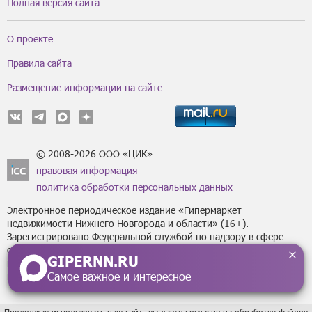
Полная версия сайта
О проекте
Правила сайта
Размещение информации на сайте
© 2008-2026 ООО «ЦИК»
правовая информация
политика обработки персональных данных
Электронное периодическое издание «Гипермаркет
недвижимости Нижнего Новгорода и области» (16+).
Зарегистрировано Федеральной службой по надзору в сфере
связи, информационных технологий
GIPERNN.RU
и массовых коммуникаций (Роскомнадзор) за регистрационным
Самое важное и интересное
номером Эл № ФС77-43795 от 07 февраля 2011 г.
Продолжая использовать наш сайт, вы даете согласие на обработку файлов