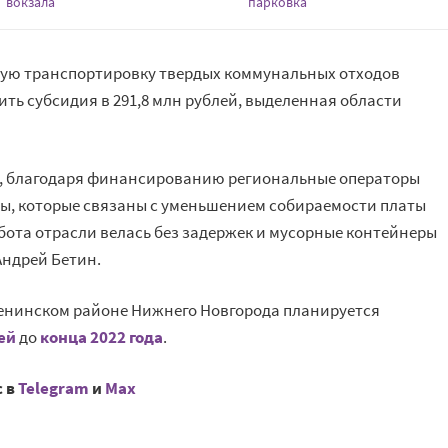
вокзала
парковка
ную транспортировку твердых коммунальных отходов
ть субсидия в 291,8 млн рублей, выделенная области
а, благодаря финансированию региональные операторы
ы, которые связаны с уменьшением собираемости платы
бота отрасли велась без задержек и мусорные контейнеры
Андрей Бетин.
енинском районе Нижнего Новгорода планируется
ей
до
конца 2022 года
.
с в
Telegram
и
Mах