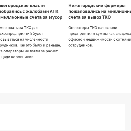
жегородские власти
Нижегородские фермеры
зобрались с жалобами АПК
пожаловались на миллионн
 миллионные счета за мусор
счета за вывоз ТКО
мер платы за ТКО для
Операторы ТКО начислили
ьхозпредприятий будет
предприятиям суммы как владель
овываться на численности
офисной недвижимости с сотням
рудников. Так это было и раньше,
сотрудников.
а операторы не взяли за расчет
ощади коровников.