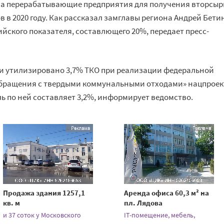
на перерабатывающие предприятия для получения вторсыр
 в 2020 году. Как рассказал замглавы региона Андрей Бети
сийского показателя, составлющего 20%, передает пресс-
ти утилизировано 3,7% ТКО при реализации федеральной
бращения с твердыми коммунальными отходами» нацпроек
ь по ней составляет 3,2%, информирует ведомство.
Продажа здания 1257,1
Аренда офиса 60,3 м² на
кв. м
пл. Лядова
и 37 соток у Московского
IT-помещение, мебель,