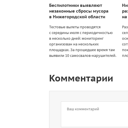
Беспилотники выявляют
Ни
незаконные сбросы мусора
ра
в Нижегородской области
на
Тестовые вылеты проводятся
Раз
с середины июля с периодичностью
сел
в несколько дней: мониторинг
осн
организован на нескольких
сот
площадках. За прошедшее время там
пок
выявили 10 самосвалов-нарушителей.
пл
Комментарии