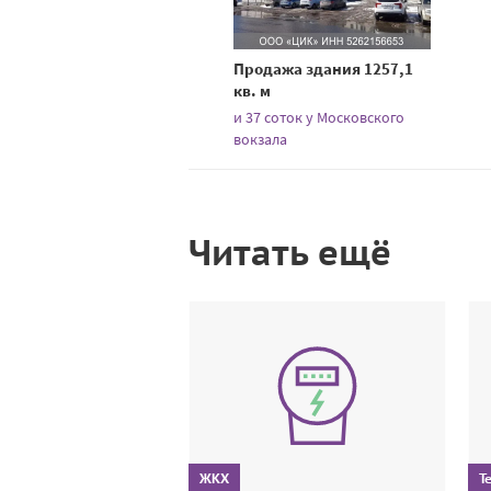
Продажа здания 1257,1
кв. м
и 37 соток у Московского
вокзала
Читать ещё
ЖКХ
Т