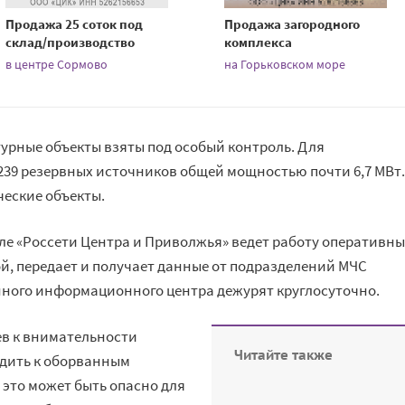
Продажа 25 соток под
Продажа загородного
склад/производство
комплекса
в центре Сормово
на Горьковском море
рные объекты взяты под особый контроль. Для
39 резервных источников общей мощностью почти 6,7 МВт.
еские объекты.
е «Россети Центра и Приволжья» ведет работу оперативн
ой, передает и получает данные от подразделений МЧС
нного информационного центра дежурят круглосуточно.
в к внимательности
Читайте также
одить к оборванным
это может быть опасно для