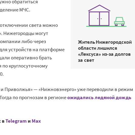
нужно обратиться
деление МЧС.
 отключении света можно
». Нижегородцы могут
омпании либо через
Житель Нижегородской
области лишился
 для устройств на платформе
«Лексуса» из-за долгов
щали оперативно брать
за свет
я по круглосуточному
0.
 и Приволжья» — «Нижновэнерго» уже переводили в режим
Тогда по прогнозам в регионе
ожидались ледяной дождь
с в
Telegram
и
Mах