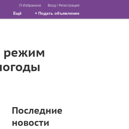
Избранное
Вход
/
Регистрация
Ещё
+ Подать объявление
и режим
погоды
Последние
новости