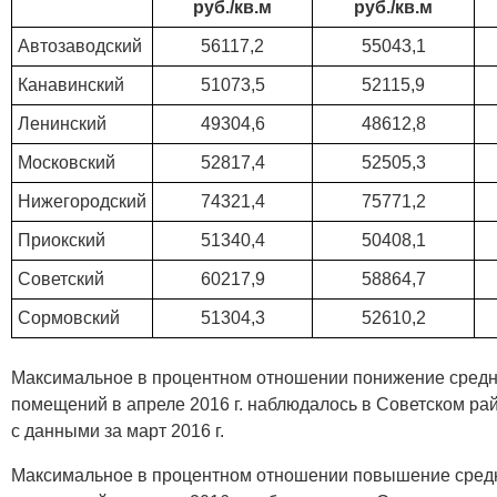
руб./кв.м
руб./кв.м
Автозаводский
56117,2
55043,1
Канавинский
51073,5
52115,9
Ленинский
49304,6
48612,8
Московский
52817,4
52505,3
Нижегородский
74321,4
75771,2
Приокский
51340,4
50408,1
Советский
60217,9
58864,7
Сормовский
51304,3
52610,2
Максимальное в процентном отношении понижение сред
помещений в апреле 2016 г. наблюдалось в Советском ра
с данными за март 2016 г.
Максимальное в процентном отношении повышение сред