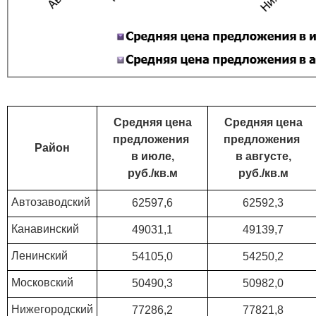
Средняя цена
Средняя цена
предложения
предложения
Район
в июле,
в августе,
руб./кв.м
руб./кв.м
Автозаводский
62597,6
62592,3
Канавинский
49031,1
49139,7
Ленинский
54105,0
54250,2
Московский
50490,3
50982,0
Нижегородский
77286,2
77821,8