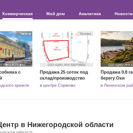
Коммерческая
Мой дом
Аналитика
Новости
собняка с
Продажа 25 соток под
Продажа 0,8 га
й
склад/производство
берегу Оки
одского кремля
в центре Сормово
в Ленинском ра
Центр в Нижегородской области
одская область