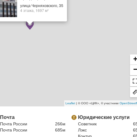
улица Черняховского, 35
4 этажа, 1697 м²
Leaflet
| © ООО «ЦИК», © участники
OpenStreet
Почта
Юридические услуги
Почта России
266м
Советник
6
Почта России
685м
Лэкс
6
Контур
6