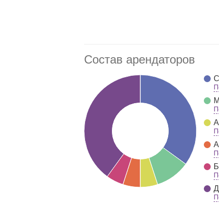
Состав арендаторов
С
П
М
П
А
П
А
П
Б
П
Д
П