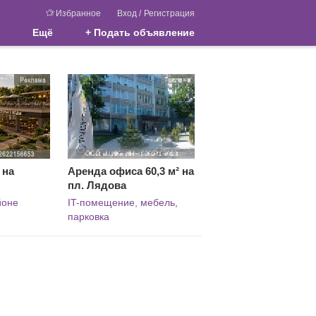
Избранное
Вход
/
Регистрация
Ещё
+ Подать объявление
 на
Аренда офиса 60,3 м² на
пл. Лядова
йоне
IT-помещение, мебель,
парковка