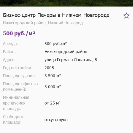
Бизнес-центр Печеры в Нижнем Новгороде
Нижегородский район, Нижний Новгород
500 руб./м²
Аренда:
500 руб./м²
Район:
Нижегородский район
Адрес:
улица Германа Лопатина, 8
Год постройки:
2008
Площадь здания:
3 500 м²
Площадь офисных
3 000 м²
помещений:
Минимальная
арендуемая
от 25 м²
площадь:
Свободные
отсутствуют
площади: