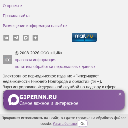
О проекте
Правила сайта
Размещение информации на сайте
© 2008-2026 ООО «ЦИК»
правовая информация
политика обработки персональных данных
Электронное периодическое издание «Гипермаркет
недвижимости Нижнего Новгорода и области» (16+).
Зарегистрировано Федеральной службой по надзору в сфере
связи, информационных технологий
GIPERNN.RU
и массовых коммуникаций (Роскомнадзор) за регистрационным
Самое важное и интересное
номером Эл № ФС77-43795 от 07 февраля 2011 г.
Продолжая использовать наш сайт, вы даете согласие на обработку файлов
сoокіе.
Узнать больше
Ок