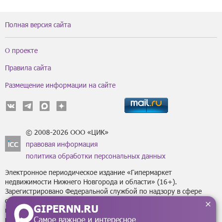
Полная версия сайта
О проекте
Правила сайта
Размещение информации на сайте
© 2008-2026 ООО «ЦИК»
правовая информация
политика обработки персональных данных
Электронное периодическое издание «Гипермаркет
недвижимости Нижнего Новгорода и области» (16+).
Зарегистрировано Федеральной службой по надзору в сфере
связи, информационных технологий
GIPERNN.RU
и массовых коммуникаций (Роскомнадзор) за регистрационным
Самое важное и интересное
номером Эл № ФС77-43795 от 07 февраля 2011 г.