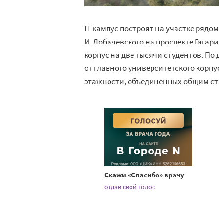
IT-кампус построят на участке ряд
И. Лобачевского на проспекте Гагар
корпус на две тысячи студентов. П
от главного университетского корпу
этажности, объединенных общим ст
Скажи «Спасибо» врачу
отдав свой голос