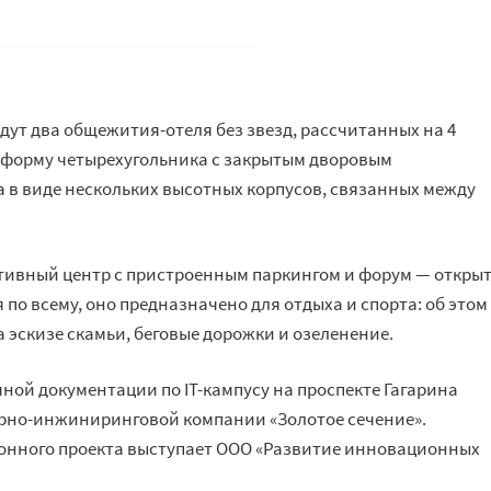
дут два общежития-отеля без звезд, рассчитанных на 4
т форму четырехугольника с закрытым дворовым
а в виде нескольких высотных корпусов, связанных между
тивный центр с пристроенным паркингом и форум — откры
 по всему, оно предназначено для отдыха и спорта: об этом
 эскизе скамьи, беговые дорожки и озеленение.
ой документации по IT-кампусу на проспекте Гагарина
рно-инжиниринговой компании «Золотое сечение».
нного проекта выступает ООО «Развитие инновационных