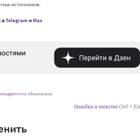
тных источников.
с в
Telegram
и
Mах
ww.gipernn.ru
обязательна.
Ошибка в тексте
Ctrl + En
енить