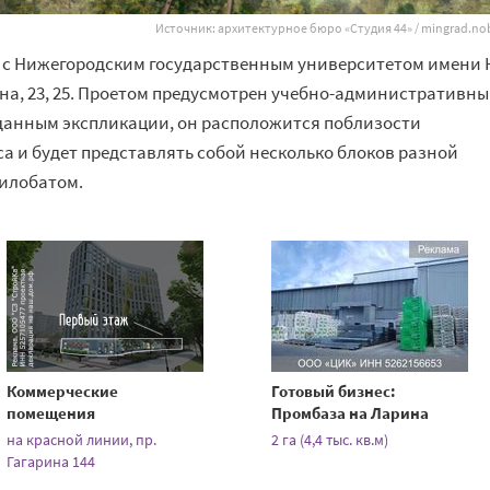
Источник: архитектурное бюро «Студия 44» / mingrad.nob
ом с Нижегородским государственным университетом имени 
ина, 23, 25. Проетом предусмотрен учебно-административн
о данным экспликации, он расположится поблизости
са и будет представлять собой несколько блоков разной
илобатом.
Коммерческие
Готовый бизнес:
помещения
Промбаза на Ларина
на красной линии, пр.
2 га (4,4 тыс. кв.м)
Гагарина 144