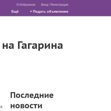
Избранное
Вход
/
Регистрация
Ещё
+ Подать объявление
 на Гагарина
Последние
новости
на