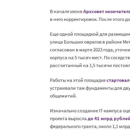
В начале июня
Архсовет окончател
в него корректировок. После этого
Еще одной площадкой для размещен
улица Больших оврагов в районе Ме
согласован в марте 2023 года, уточ
корпуса на 5 тысяч мест. По соседс
рассчитанный на 1,5 тысячи постоял
Работы на этой площадке
стартовал
устраивали там фундаменты для дву
общежитий.
Изначально создание IT-кампуса оце
проекта выросла
до 41 млрд рубле
федерального гранта, около 1,1 млр