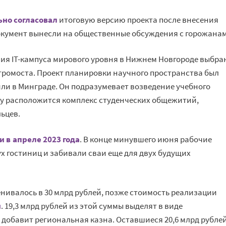
ьно согласовал
итоговую версию проекта после внесения
 документ вынесли на общественные обсуждения с горожана
ия IT-кампуса мирового уровня в Нижнем Новгороде выбра
тромоста. Проект планировки научного пространства был
нили в Минграде. Он подразумевает возведение учебного
тву расположится комплекс студенческих общежитий,
ьцев.
и в апреле 2023 года
. В конце минувшего июня рабочие
х гостиниц и забивали сваи еще для двух будущих
нивалось в 30 млрд рублей, позже стоимость реализации
й
. 19,3 млрд рублей из этой суммы выделят в виде
д добавит региональная казна. Оставшиеся 20,6 млрд рубле