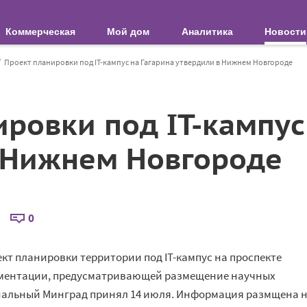
Коммерческая
Мой дом
Аналитика
Новости
Проект планировки под IT-кампус на Гагарина утвердили в Нижнем Новгороде
ровки под IT-кампус
 Нижнем Новгороде
0
кт планировки территории под IT-кампус на проспекте
кументации, предусматривающей размещение научных
ональный Минград принял 14 июля. Информация размщена 