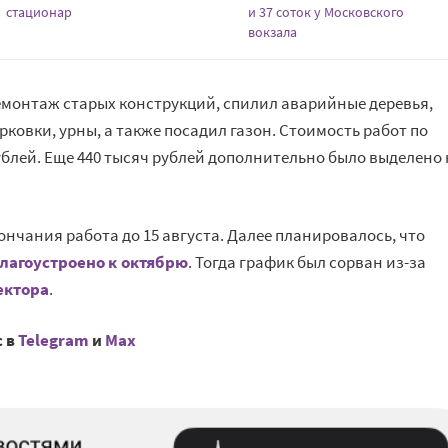
стационар
и 37 соток у Московского
вокзала
емонтаж старых конструкций, спилил аварийные деревья,
рковки, урны, а также посадил газон. Стоимость работ по
ублей. Еще 440 тысяч рублей дополнительно было выделено 
ончания работа до 15 августа. Далее планировалось, что
лагоустроено к октябрю
. Тогда график был сорван из-за
ектора
.
с в
Telegram
и
Mах