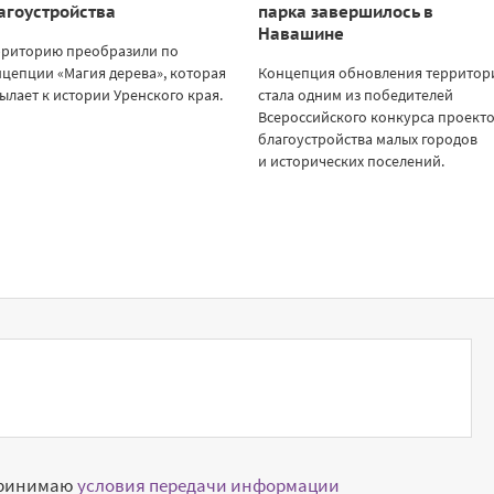
агоустройства
парка завершилось в
Навашине
рриторию преобразили по
цепции «Магия дерева», которая
Концепция обновления территор
ылает к истории Уренского края.
стала одним из победителей
Всероссийского конкурса проект
благоустройства малых городов
и исторических поселений.
принимаю
условия передачи информации