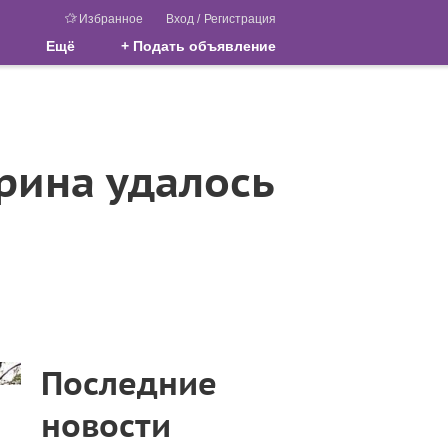
Избранное
Вход
/
Регистрация
Ещё
+ Подать объявление
арина удалось
Последние
новости