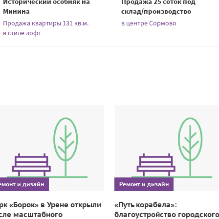
Исторический особняк на
Продажа 25 соток под
Минина
склад/производство
Продажа квартиры 131 кв.м.
в центре Сормово
в стиле лофт
емонт и дизайн
Ремонт и дизайн
рк «Борок» в Урене открыли
«Путь корабела»:
сле масштабного
благоустройство городског