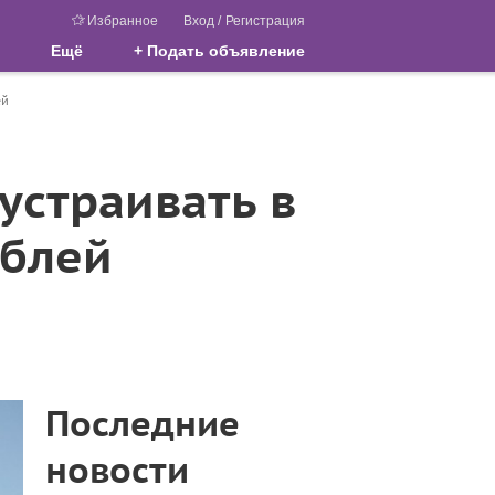
Избранное
Вход
/
Регистрация
Ещё
+ Подать объявление
ей
устраивать в
ублей
Последние
новости