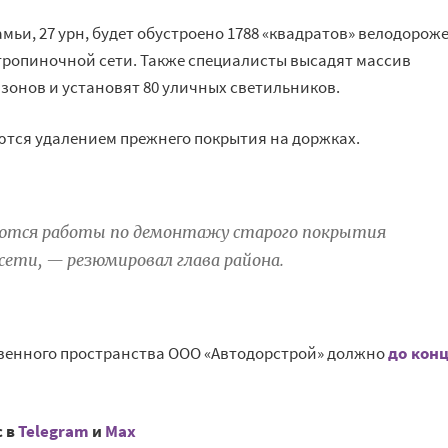
камьи, 27 урн, будет обустроено 1788 «квадратов» велодорож
тропиночной сети. Также специалисты высадят массив
азонов и установят 80 уличных светильников.
ются удалением прежнего покрытия на доржках.
шаются работы по демонтажу старого покрытия
ети, — резюмировал глава района.
венного пространства ООО «Автодорстрой» должно
до кон
с в
Telegram
и
Mах