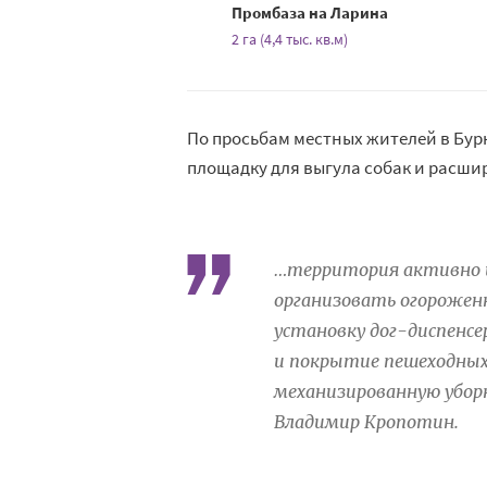
Промбаза на Ларина
2 га (4,4 тыс. кв.м)
По просьбам местных жителей в Бур
площадку для выгула собак и расши
…территория активно и
организовать огороженн
установку дог-диспенс
и покрытие пешеходных
механизированную уборк
Владимир Кропотин.