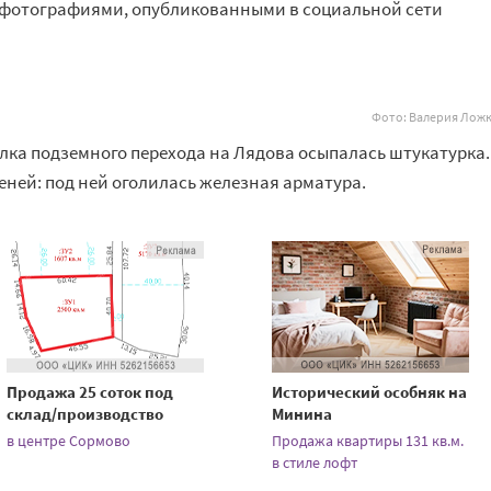
фотографиями, опубликованными в социальной сети
Фото: Валерия Лож
олка подземного перехода на Лядова осыпалась штукатурка.
пеней: под ней оголилась железная арматура.
Продажа 25 соток под
Исторический особняк на
склад/производство
Минина
в центре Сормово
Продажа квартиры 131 кв.м.
в стиле лофт