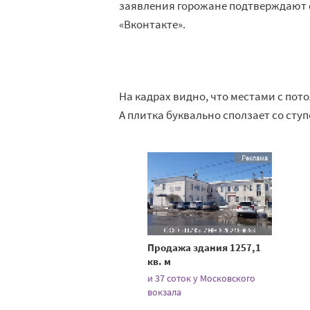
заявления горожане подтверждают 
«Вконтакте».
На кадрах видно, что местами с пот
А плитка буквально сползает со сту
Продажа здания 1257,1
кв. м
и 37 соток у Московского
вокзала