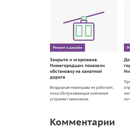
Ремонт и дизайн
Р
Закрыта и огорожена.
До
Нижегородцам показали
го
обстановку на канатной
Ни
дороге
Пр
Воздушная переправа не работает,
отр
пока обслуживающая компания
кил
устраняет замечания.
поч
Комментарии