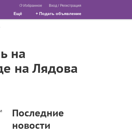
Избранное
Вход
/
Регистрация
Ещё
+ Подать объявление
а
ь на
е на Лядова
Последние
и
новости