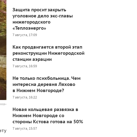
Защита просит закрыть
уголовное дело экс-главы
нижегородского
«Теплоэнерго»
7 августа, 17:09
Как продвигается второй этап
реконструкции Нижегородской
станции аэрации
7 августа, 16:59
Не только психбольница. Чем
интересна деревня Ляхово
в Нижнем Новгороде?
7 августа, 16:22
нка»
Новая кольцевая развязка в
Нижнем Новгороде со
стороны Кстова готова на 50%
7 августа, 15:57
 эту