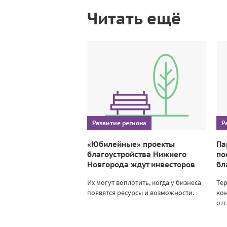
Читать ещё
Развитие региона
Р
«Юбилейные» проекты
Па
благоустройства Нижнего
по
Новгорода ждут инвесторов
бл
Их могут воплотить, когда у бизнеса
Те
появятся ресурсы и возможности.
кон
отс