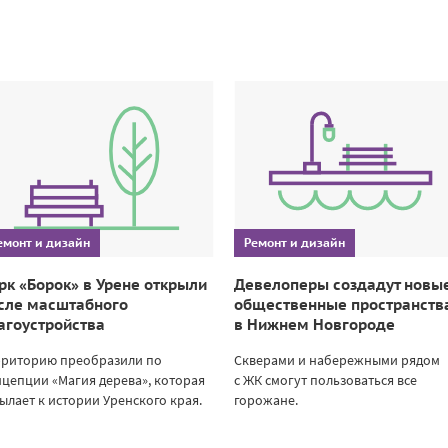
емонт и дизайн
Ремонт и дизайн
рк «Борок» в Урене открыли
Девелоперы создадут новы
сле масштабного
общественные пространств
агоустройства
в Нижнем Новгороде
рриторию преобразили по
Скверами и набережными рядом
цепции «Магия дерева», которая
с ЖК смогут пользоваться все
ылает к истории Уренского края.
горожане.