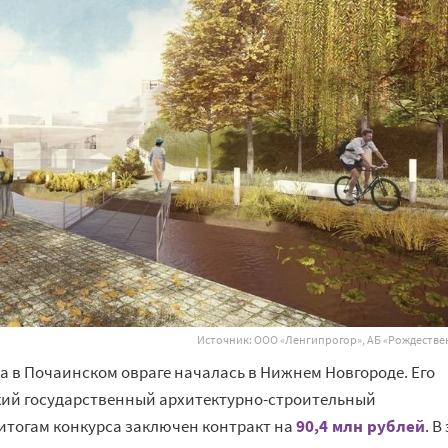
Источник: ООО «Ленгипрогор», АБ «Рождестве
а в Почаинском овраге началась в Нижнем Новгороде. Его
ий государственный архитектурно-строительный
 итогам конкурса заключен контракт на
90,4 млн рублей
. В