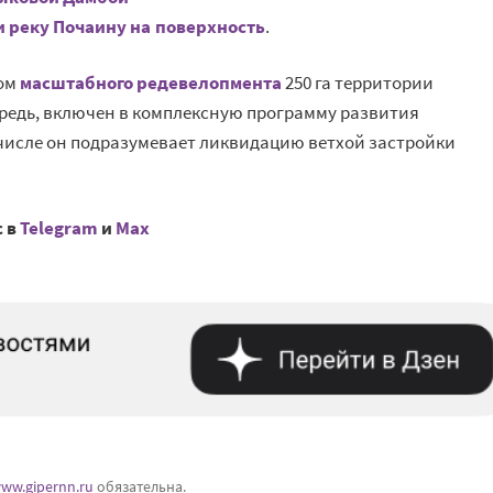
 реку Почаину на поверхность
.
пом
масштабного редевелопмента
250 га территории
ередь, включен в комплексную программу развития
числе он подразумевает ликвидацию ветхой застройки
с в
Telegram
и
Mах
ww.gipernn.ru
обязательна.