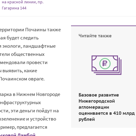
на красной линии, пр.
Гагарина 144
территории Почаины также
Читайте также
ая будет следить
ли экологи, ландшафтные
ители общественных
омендовали провести
 выявить, какие
 Почаинском овраге.
парка в Нижнем Новгороде
Базовое развитие
Нижегородской
инфраструктурных
агломерации
сти, эти деньги пойдут на
оценивается в 410 млрд
озеленение и устройство
рублей
пример, предлагается
Лыковой Дамбой