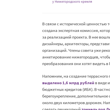
у Нижегородского кремля
В связи с исторической ценностью 
создана экспертная комиссия, котор
за реализацией проекта. В нее вош
дизайнеры, архитекторы, представ
организаций. Члены совета уже рек
анкетирование нижегородцев, чтобы
преобразования они хотят видеть в
Напомним, на создание террасного 
выделено 1,6 млрд рублей
в виде 
бюджетных кредитов (ИБК). В частно
берегоукрепление, дополнительное 
около двух километров дорожек. На
сделать пешеходный
тоннель под 