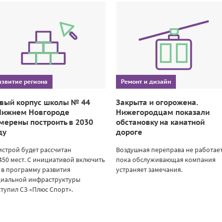
азвитие региона
Ремонт и дизайн
вый корпус школы № 44
Закрыта и огорожена.
Нижнем Новгороде
Нижегородцам показали
мерены построить в 2030
обстановку на канатной
ду
дороге
строй будет рассчитан
Воздушная переправа не работает
450 мест. С инициативой включить
пока обслуживающая компания
 в программу развития
устраняет замечания.
циальной инфраструктуры
тупил СЗ «Плюс Спорт».