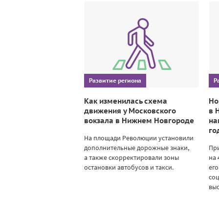
Развитие региона
Р
Как изменилась схема
Но
движения у Московского
в 
вокзала в Нижнем Новгороде
на
го
На площади Революции установили
дополнительные дорожные знаки,
При
а также скорректировали зоны
на 
остановки автобусов и такси.
его
со
выс