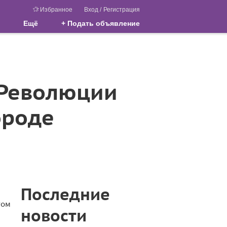
Избранное
Вход
/
Регистрация
Ещё
+ Подать объявление
 Революции
ороде
Последние
том
новости