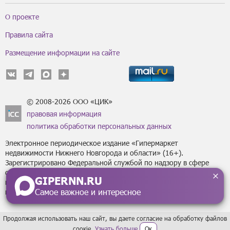
О проекте
Правила сайта
Размещение информации на сайте
© 2008-2026 ООО «ЦИК»
правовая информация
политика обработки персональных данных
Электронное периодическое издание «Гипермаркет
недвижимости Нижнего Новгорода и области» (16+).
Зарегистрировано Федеральной службой по надзору в сфере
связи, информационных технологий
GIPERNN.RU
и массовых коммуникаций (Роскомнадзор) за регистрационным
Самое важное и интересное
номером Эл № ФС77-43795 от 07 февраля 2011 г.
Продолжая использовать наш сайт, вы даете согласие на обработку файлов
сoокіе.
Узнать больше
Ок