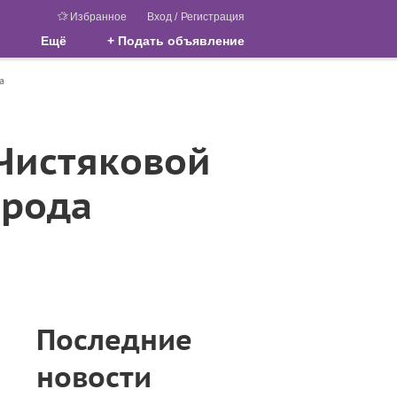
Избранное
Вход
/
Регистрация
Ещё
+ Подать объявление
а
Чистяковой
орода
Последние
новости