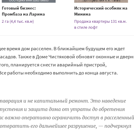
Готовый бизнес:
Исторический особняк на
Промбаза на Ларина
Минина
2 га (4,4 тыс. кв.м)
Продажа квартиры 131 кв.м.
в стиле лофт
щее время дом расселен. В ближайшем будущем его ждет
асадов. Также в Доме Чистяковой обновят оконные и двер
того, планируется снести аварийный пристрой,
се работы необходимо выполнить до конца августа.
ставрация и не капитальный ремонт. Это наведение
запустения и защита дома от утраты до обретения
час важно оперативно ограничить доступ в расселенны
дотвратить его дальнейшее разрушение, — подчеркнул