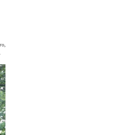
го,
.