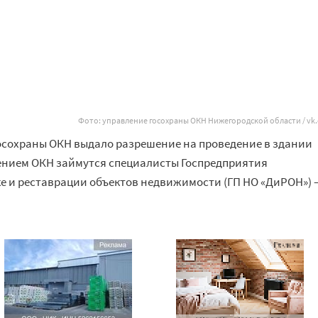
Фото: управление госохраны ОКН Нижегородской области / vk
осохраны ОКН выдало разрешение на проведение в здании
ением ОКН займутся специалисты Госпредприятия
е и реставрации объектов недвижимости (ГП НО
«
ДиРОН
»
)