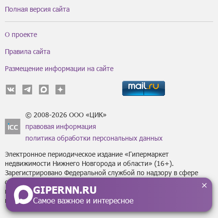
Полная версия сайта
О проекте
Правила сайта
Размещение информации на сайте
© 2008-2026 ООО «ЦИК»
правовая информация
политика обработки персональных данных
Электронное периодическое издание «Гипермаркет
недвижимости Нижнего Новгорода и области» (16+).
Зарегистрировано Федеральной службой по надзору в сфере
связи, информационных технологий
GIPERNN.RU
и массовых коммуникаций (Роскомнадзор) за регистрационным
Самое важное и интересное
номером Эл № ФС77-43795 от 07 февраля 2011 г.