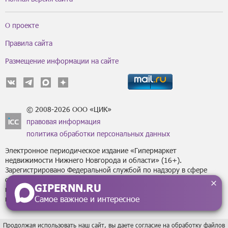
О проекте
Правила сайта
Размещение информации на сайте
© 2008-2026 ООО «ЦИК»
правовая информация
политика обработки персональных данных
Электронное периодическое издание «Гипермаркет
недвижимости Нижнего Новгорода и области» (16+).
Зарегистрировано Федеральной службой по надзору в сфере
связи, информационных технологий
GIPERNN.RU
и массовых коммуникаций (Роскомнадзор) за регистрационным
Самое важное и интересное
номером Эл № ФС77-43795 от 07 февраля 2011 г.
Продолжая использовать наш сайт, вы даете согласие на обработку файлов