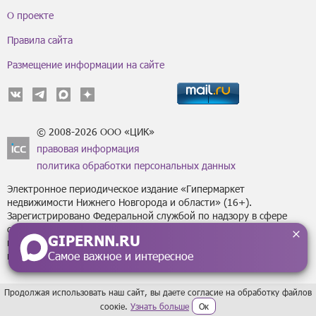
О проекте
Правила сайта
Размещение информации на сайте
© 2008-2026 ООО «ЦИК»
правовая информация
политика обработки персональных данных
Электронное периодическое издание «Гипермаркет
недвижимости Нижнего Новгорода и области» (16+).
Зарегистрировано Федеральной службой по надзору в сфере
связи, информационных технологий
GIPERNN.RU
и массовых коммуникаций (Роскомнадзор) за регистрационным
Самое важное и интересное
номером Эл № ФС77-43795 от 07 февраля 2011 г.
Продолжая использовать наш сайт, вы даете согласие на обработку файлов
сoокіе.
Узнать больше
Ок