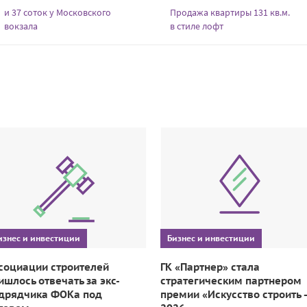
и 37 соток у Московского
Продажа квартиры 131 кв.м.
вокзала
в стиле лофт
изнес и инвестиции
Бизнес и инвестиции
социации строителей
ГК «Партнер» стала
ишлось отвечать за экс-
стратегическим партнером
дрядчика ФОКа под
премии «Искусство строить 