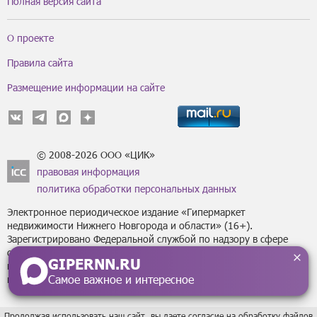
Полная версия сайта
О проекте
Правила сайта
Размещение информации на сайте
© 2008-2026 ООО «ЦИК»
правовая информация
политика обработки персональных данных
Электронное периодическое издание «Гипермаркет
недвижимости Нижнего Новгорода и области» (16+).
Зарегистрировано Федеральной службой по надзору в сфере
связи, информационных технологий
GIPERNN.RU
и массовых коммуникаций (Роскомнадзор) за регистрационным
Самое важное и интересное
номером Эл № ФС77-43795 от 07 февраля 2011 г.
Продолжая использовать наш сайт, вы даете согласие на обработку файлов