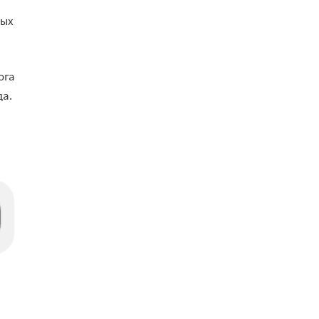
ных
ога
да.