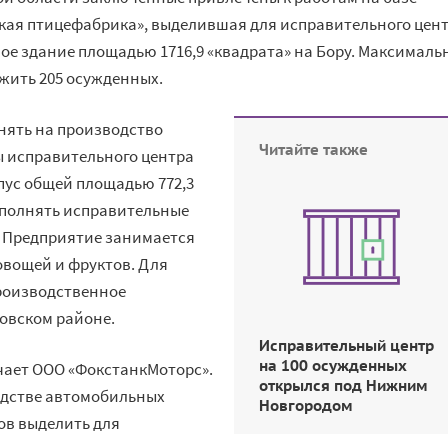
кая птицефабрика», выделившая для исправительного цен
илое здание площадью 1716,9 «квадрата» на Бору. Максималь
 жить 205 осужденных.
инять на производство
Читайте также
ы исправительного центра
пус общей площадью 772,3
выполнять исправительные
 Предприятие занимается
овощей и фруктов. Для
производственное
товском районе.
Исправительный центр
на 100 осужденных
ичает ООО «ФокстанкМоторс».
открылся под Нижним
одстве автомобильных
Новгородом
ов выделить для