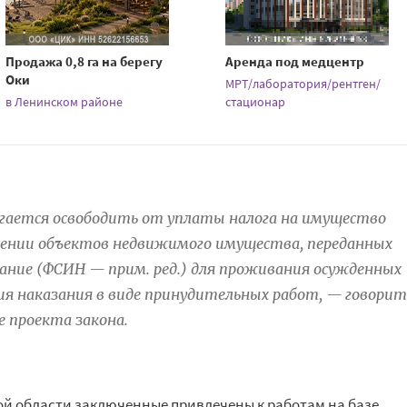
Продажа 0,8 га на берегу
Аренда под медцентр
Оки
МРТ/лаборатория/рентген/
в Ленинском районе
стационар
гается освободить от уплаты налога на имущество
ении объектов недвижимого имущества, переданных
вание (ФСИН — прим. ред.) для проживания осужденных
ия наказания в виде принудительных работ, — говорит
е проекта закона.
й области заключенные привлечены к работам на базе