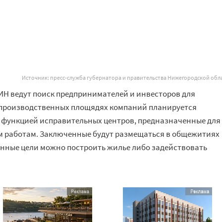
Источник: пресс-служба губернатора и правительства Нижегородской обл
ИН ведут поиск предпринимателей и инвесторов для
а производственных площядях компаний планируется
с функцией исправительных центров, предназначенные для
м работам. Заключенные будут размещаться в общежитиях
данные цели можно построить жилье либо задействовать