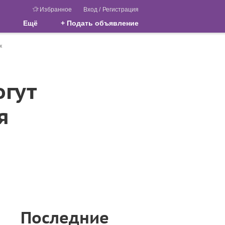
Избранное
Вход
/
Регистрация
Ещё
+ Подать объявление
х
гут
я
Последние