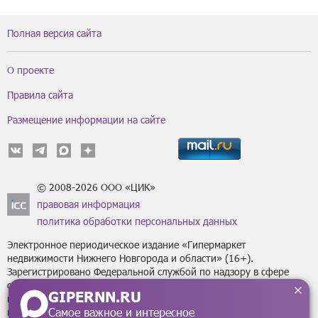
Полная версия сайта
О проекте
Правила сайта
Размещение информации на сайте
© 2008-2026 ООО «ЦИК»
правовая информация
политика обработки персональных данных
Электронное периодическое издание «Гипермаркет
недвижимости Нижнего Новгорода и области» (16+).
Зарегистрировано Федеральной службой по надзору в сфере
связи, информационных технологий
GIPERNN.RU
и массовых коммуникаций (Роскомнадзор) за регистрационным
Самое важное и интересное
номером Эл № ФС77-43795 от 07 февраля 2011 г.