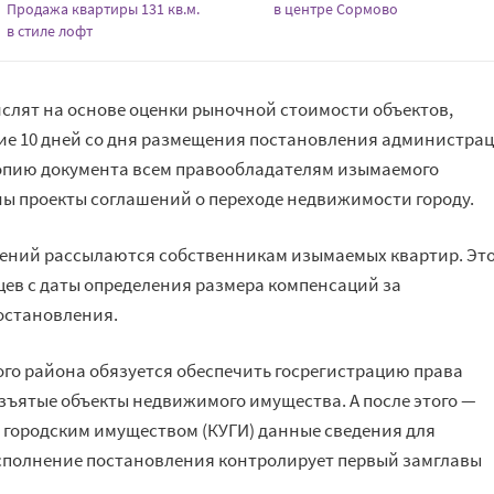
Продажа квартиры 131 кв.м.
в центре Сормово
в стиле лофт
слят на основе оценки рыночной стоимости объектов,
ние 10 дней со дня размещения постановления администра
опию документа всем правообладателям изымаемого
ны проекты соглашений о переходе недвижимости городу.
шений рассылаются собственникам изымаемых квартир. Эт
цев с даты определения размера компенсаций за
постановления.
го района обязуется обеспечить госрегистрацию права
ъятые объекты недвижимого имущества. А после этого —
 городским имуществом (КУГИ) данные сведения для
Исполнение постановления контролирует первый замглавы