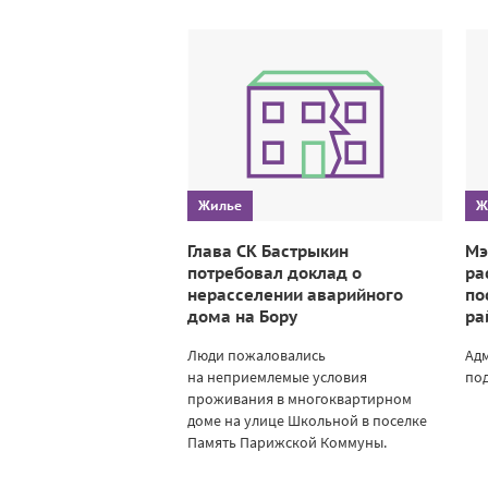
Жилье
Ж
Глава СК Бастрыкин
Мэ
потребовал доклад о
ра
нерасселении аварийного
по
дома на Бору
ра
Люди пожаловались
Ад
на неприемлемые условия
под
проживания в многоквартирном
доме на улице Школьной в поселке
Память Парижской Коммуны.