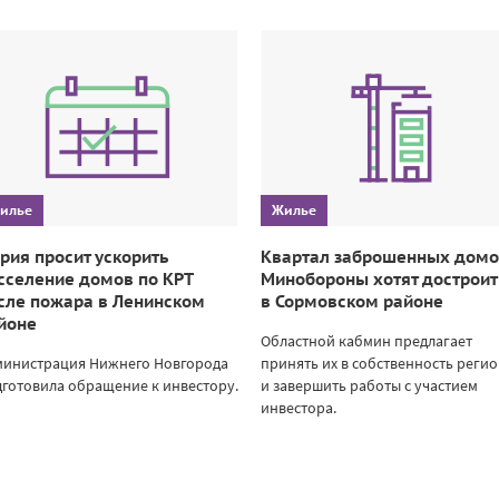
илье
Жилье
рия просит ускорить
Квартал заброшенных дом
сселение домов по КРТ
Минобороны хотят достроит
сле пожара в Ленинском
в Сормовском районе
йоне
Областной кабмин предлагает
министрация Нижнего Новгорода
принять их в собственность реги
готовила обращение к инвестору.
и завершить работы с участием
инвестора.