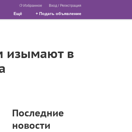
Избранное
Вход
/
Регистрация
Ещё
+ Подать объявление
м изымают в
а
Последние
новости