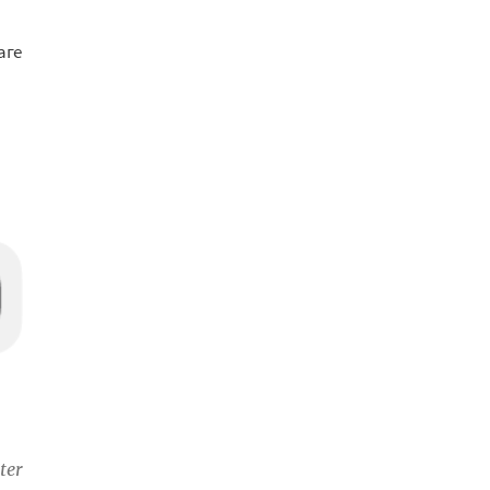
аге
ter