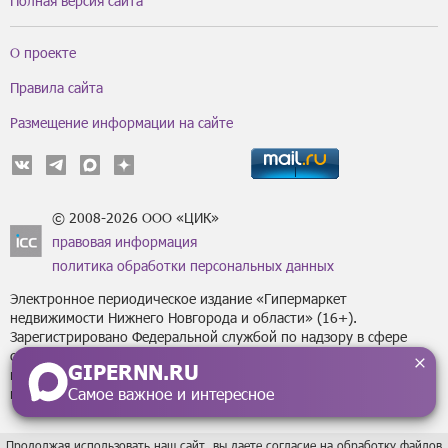
Полная версия сайта
О проекте
Правила сайта
Размещение информации на сайте
© 2008-2026 ООО «ЦИК»
правовая информация
политика обработки персональных данных
Электронное периодическое издание «Гипермаркет
недвижимости Нижнего Новгорода и области» (16+).
Зарегистрировано Федеральной службой по надзору в сфере
связи, информационных технологий
GIPERNN.RU
и массовых коммуникаций (Роскомнадзор) за регистрационным
Самое важное и интересное
номером Эл № ФС77-43795 от 07 февраля 2011 г.
Продолжая использовать наш сайт, вы даете согласие на обработку файлов