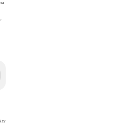
их
,
ter