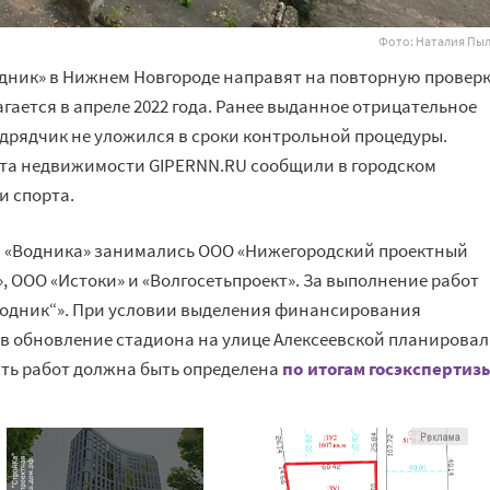
Фото: Наталия Пы
дник» в Нижнем Новгороде направят на повторную провер
агается в апреле 2022 года. Ранее выданное отрицательное
одрядчик не уложился в сроки контрольной процедуры.
ета недвижимости GIPERNN.RU сообщили в городском
и спорта.
и «Водника» занимались ООО «Нижегородский проектный
, ООО «Истоки» и «Волгосетьпроект». За выполнение работ
Водник“». При условии выделения финансирования
ов обновление стадиона на улице Алексеевской планирова
ость работ должна быть определена
по итогам госэкспертиз