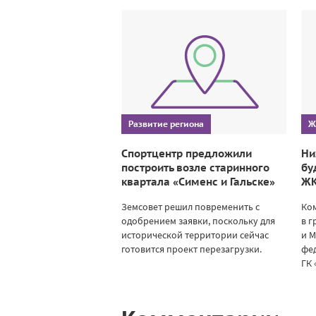
Развитие региона
Ж
Спортцентр предложили
Ни
построить возле старинного
бу
квартала «Сименс и Гальске»
ЖК
Земсовет решил повременить с
Ко
одобрением заявки, поскольку для
в г
исторической территории сейчас
и М
готовится проект перезагрузки.
фе
ГК 