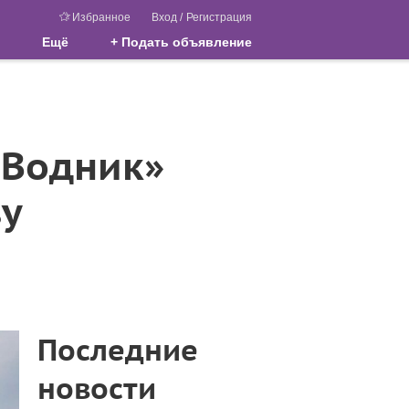
Избранное
Вход
/
Регистрация
Ещё
+ Подать объявление
«Водник»
зу
Последние
новости