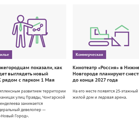
илье
Коммерческая
жегородцам показали, как
Кинотеатр «Россия» в Нижн
дет выглядеть новый
Новгороде планируют снест
 рядом с парком 1 Мая
до конца 2027 года
мплексным развитием территории
На его месте появятся 25-этажный
раницах улиц Правды, Чонгарской
жилой дом и ледовая арена.
енделеева занимается
деральный девелопер —
«Новый Город».