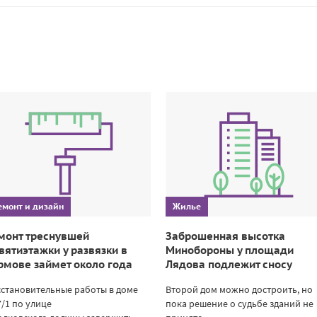
емонт и дизайн
Жилье
монт треснувшей
Заброшенная высотка
вятиэтажки у развязки в
Минобороны у площади
рмове займет около года
Лядова подлежит сносу
становительные работы в доме
Второй дом можно достроить, но
/1 по улице
пока решение о судьбе зданий не