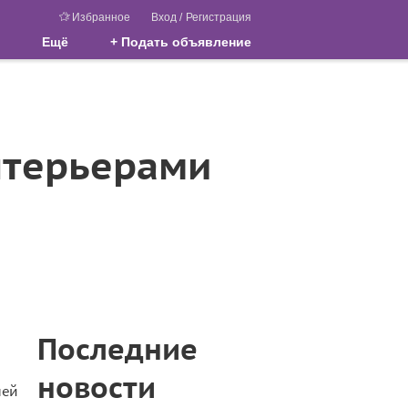
Избранное
Вход
/
Регистрация
Ещё
+ Подать объявление
нтерьерами
Последние
новости
шей