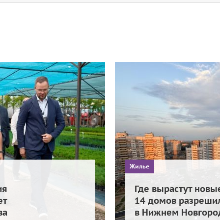
Жилье
ия
Где вырастут новы
ет
14 домов разрешил
ва
в Нижнем Новгоро