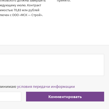
олковского должны завершить
принято.
следующему июлю. Контракт
имостью 70,83 млн рублей
лючен с ООО «МСК — Строй».
принимаю
условия передачи информации
Комментировать