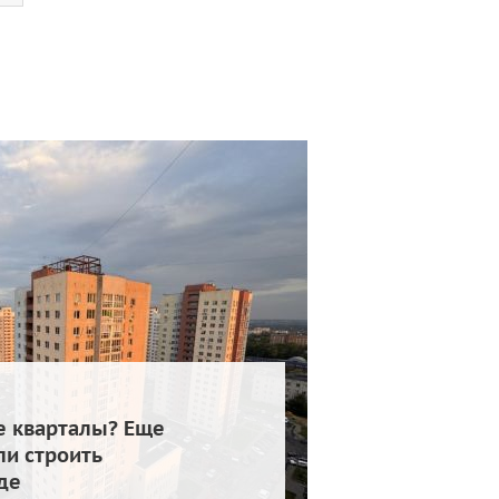
е кварталы? Еще
и строить
де