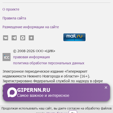
О проекте
Правила сайта
Размещение информации на сайте
© 2008-2026 ООО «ЦИК»
правовая информация
политика обработки персональных данных
Электронное периодическое издание «Гипермаркет
недвижимости Нижнего Новгорода и области» (16+).
Зарегистрировано Федеральной службой по надзору в сфере
связи, информационных технологий
GIPERNN.RU
и массовых коммуникаций (Роскомнадзор) за регистрационным
Самое важное и интересное
номером Эл № ФС77-43795 от 07 февраля 2011 г.
Продолжая использовать наш сайт, вы даете согласие на обработку файлов